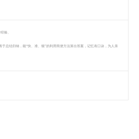
-01
师、经济师
CMA、多年教学经验、
直排名前三位
础学员通过考试并顺利就业善于总结归纳，能
“快、准、狠”的利
负责，深受学员喜爱。